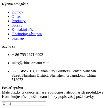
Rýchla navigácia
Domov
O nás
Produkty
Správy
Kontaktuj nás
Obchodný zástupca
Sitemap
ozvite sa
86 755 2671 0992
sales@china-creator.com
808, Block T3, Hualian City Business Center, Nanshan
Street, Nanshan District, Shenzhen, Guangdong, China
518072
Poslať správu
Máte otázky týkajúce sa našej spoločnosti alebo našich produktov?
Kontaktujte nás a pošlite nám krátky popis vašej požiadavky.