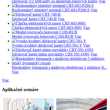
Dávkovač 1/2 SIM karty so skenerom čiarových kódov
Viac
Bezkontaktný platobný terminál CRT-603-P260-S
Viac
Dávkovač kariet CRT-740-B
Viac
Čítačka elektronických pasov CRT-603-9001
Viac
Modul overovača hotovosti C100-RUB
Viac
Vysoko kvalitný dávkovač kariet CRT-591-Y
Viac
Dávkovač kariet mimo prevádzky CRT-591-QJ05
Viac
Binokulárny fotoaparát s duálnym objektívom 5 miliónov ši...
Viac
Viac
Aplikačné scenáre