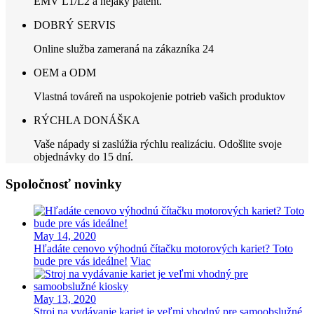
EMV L1/L2 a nejaký patent.
DOBRÝ SERVIS
Online služba zameraná na zákazníka 24
OEM a ODM
Vlastná továreň na uspokojenie potrieb vašich produktov
RÝCHLA DONÁŠKA
Vaše nápady si zaslúžia rýchlu realizáciu. Odošlite svoje
objednávky do 15 dní.
Spoločnosť novinky
May 14, 2020
Hľadáte cenovo výhodnú čítačku motorových kariet? Toto
bude pre vás ideálne!
Viac
May 13, 2020
Stroj na vydávanie kariet je veľmi vhodný pre samoobslužné