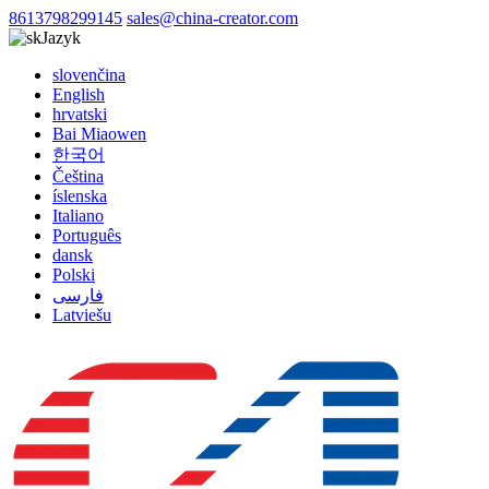
8613798299145
sales@china-creator.com
Jazyk
slovenčina
English
hrvatski
Bai Miaowen
한국어
Čeština
íslenska
Italiano
Português
dansk
Polski
فارسی
Latviešu