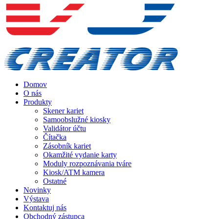
Domov
O nás
Produkty
Skener kariet
Samoobslužné kiosky
Validátor účtu
Čítačka
Zásobník kariet
Okamžité vydanie karty
Moduly rozpoznávania tváre
Kiosk/ATM kamera
Ostatné
Novinky
Výstava
Kontaktuj nás
Obchodný zástupca